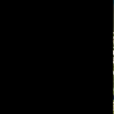
Quiénes So
01
Servicios
02