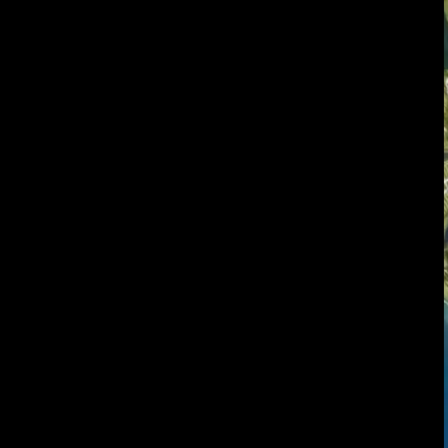
Portafolio
03
Experiencia
04
Blog
05
Contacto
06