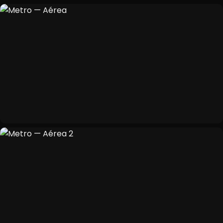
Portafolio
03
Experiencia
04
Blog
05
Contacto
06