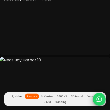
Volver
Renders
Owly CRM
Branding