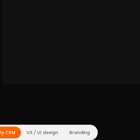
ly CRM
UX / UI design
Branding