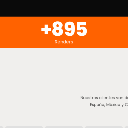
+898
Renders
n
Nuestros clientes van d
España, México y 