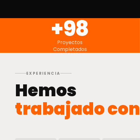
+101
Proyectos
Completados
EXPERIENCIA
Hemos
trabajado co