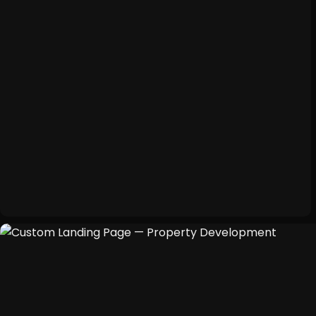
Quiénes So
01
Servicios
02