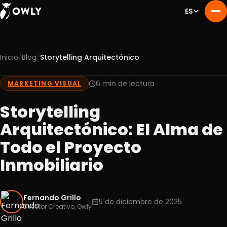
ES
/
/
Inicio
Blog
Storytelling Arquitectónico
Nosotros
01
Servicios
6 min de lectura
MARKETING VISUAL
02
Portafolio
03
Storytelling
Experiencia
04
Arquitectónico: El Alma de
Blog
05
Todo el Proyecto
Contacto
06
Inmobiliario
Fernando Grillo
5 de diciembre de 2025
Director Creativo, Owly