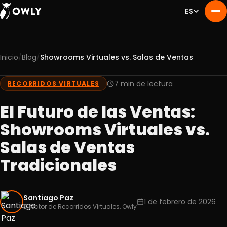
ES
/
/
Inicio
Blog
Showrooms Virtuales vs. Salas de Ventas
Nosotros
01
Servicios
7 min de lectura
RECORRIDOS VIRTUALES
02
Portafolio
03
El Futuro de las Ventas:
Experiencia
04
Showrooms Virtuales vs.
Blog
05
Salas de Ventas
Contacto
06
Tradicionales
Santiago Paz
1 de febrero de 2026
Director de Recorridos Virtuales, Owly