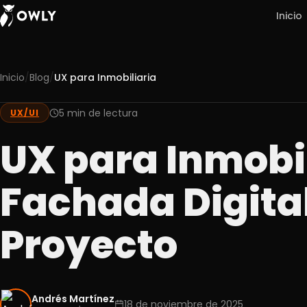
Inicio
/
/
Inicio
Blog
UX para Inmobiliaria
Nosotros
5 min de lectura
UX/UI
01
Servicios
UX para Inmobil
02
Portafolio
Fachada Digita
03
Experiencia
Proyecto
04
Blog
05
Contacto
Andrés Martínez
06
18 de noviembre de 2025