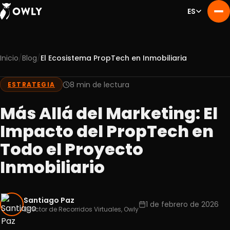
ES
/
/
Inicio
Blog
El Ecosistema PropTech en Inmobiliaria
Nosotros
01
Servicios
8 min de lectura
ESTRATEGIA
02
Portafolio
03
Más Allá del Marketing: El
Experiencia
04
Impacto del PropTech en
Blog
05
Todo el Proyecto
Contacto
06
Inmobiliario
Santiago Paz
1 de febrero de 2026
Director de Recorridos Virtuales, Owly