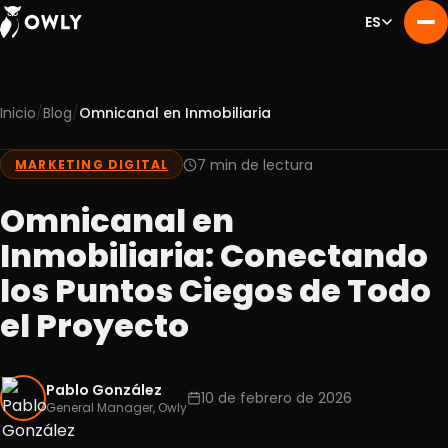
ES
/
/
Inicio
Blog
Omnicanal en Inmobiliaria
Nosotros
01
Servicios
7 min de lectura
MARKETING DIGITAL
02
Portafolio
03
Omnicanal en
Experiencia
04
Inmobiliaria: Conectando
Blog
05
los Puntos Ciegos de Todo
Contacto
06
el Proyecto
Pablo González
10 de febrero de 2026
General Manager, Owly