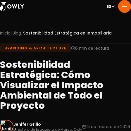
ES
/
/
Inicio
Blog
Sostenibilidad Estratégica en Inmobiliaria
Nosotros
01
Servicios
6 min de lectura
BRANDING & ARCHITECTURE
02
Portafolio
03
Sostenibilidad
Experiencia
04
Estratégica: Cómo
Blog
05
Visualizar el Impacto
Contacto
06
Ambiental de Todo el
Proyecto
Jenifer Grillo
15 de febrero de 2026
Directora de Estrategia de Marca, Owly