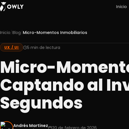
Inicio
/
/
Inicio
Blog
Micro-Momentos Inmobiliarios
Nosotros
5 min de lectura
UX / UI
01
Servicios
Micro-Momentos
02
Portafolio
Captando al Inv
03
Experiencia
Segundos
04
Blog
05
Contacto
Andrés Martínez
06
20 de febrero de 2026